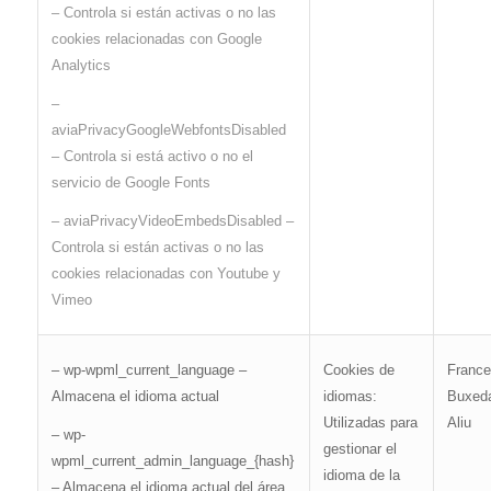
– Controla si están activas o no las
cookies relacionadas con Google
Analytics
–
aviaPrivacyGoogleWebfontsDisabled
– Controla si está activo o no el
servicio de Google Fonts
– aviaPrivacyVideoEmbedsDisabled –
Controla si están activas o no las
cookies relacionadas con Youtube y
Vimeo
Franc
– wp-wpml_current_language –
Cookies de
Buxeda
Almacena el idioma actual
idiomas:
Aliu
Utilizadas para
– wp-
gestionar el
wpml_current_admin_language_{hash}
idioma de la
– Almacena el idioma actual del área