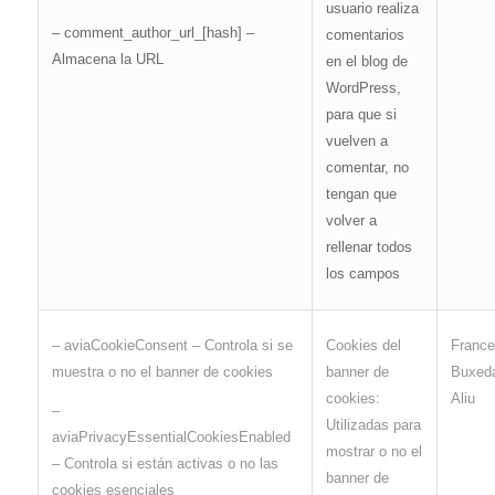
usuario realiza
– comment_author_url_[hash] –
comentarios
Almacena la URL
en el blog de
WordPress,
para que si
vuelven a
comentar, no
tengan que
volver a
rellenar todos
los campos
Franc
– aviaCookieConsent – Controla si se
Cookies del
Buxeda
muestra o no el banner de cookies
banner de
Aliu
cookies:
–
Utilizadas para
aviaPrivacyEssentialCookiesEnabled
mostrar o no el
– Controla si están activas o no las
banner de
cookies esenciales