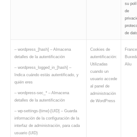
su polí
de
privac
protec
de dat
Franc
– wordpress_[hash] – Almacena
Cookies de
Buxeda
detalles de la autentificación
autentificación:
Aliu
Utilizadas
– wordpress_logged_in_[hash] –
cuando un
Indica cuándo estás autentificado, y
usuario accede
quién eres
al panel de
– wordpress-sec_* – Almacena
administración
detalles de la autentificación
de WordPress
– wp-settings-{time}-[UID] – Guarda
información de la configuración de la
interfaz de administración, para cada
usuario (UID)