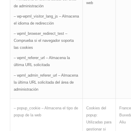
web
de administración
– wp-wpml_visitor_lang_js – Almacena
el idioma de redirección
– wpml_browser_redirect_test –
Comprueba si el navegador soporta
las cookies
– wpml_referer_url – Almacena la
última URL solicitada
– wpml_admin_referer_url – Almacena
la última URL solicitada del área de
administración
Franc
– popup_cookie – Almacena el tipo de
Cookies del
Buxeda
popup de la web
popup:
Aliu
Utilizadas para
gestionar si