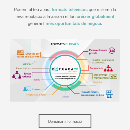
Posem al teu abast
formats televisius
que milloren la
teva reputació a la xarxa i et fan
cr
é
ixer globalment
generant
m
é
s oportunitats de negoci.
Demanar informació