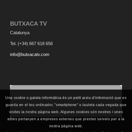
BUTXACA TV
Catalunya
Tel.
(+34) 667 618 656
info@butxacatv.com
Per a la correcta visualització, ha d'acceptar les
Una cookie o galeta informàtica és un petit arxiu d'informació que es
cookies.
guarda en el teu ordinador, "smartphone" o tauleta cada vegada que
visites la nostra pàgina web. Algunes cookies són nostres i unes
altres pertanyen a empreses externes que presten serveis per a la
nostra pàgina web.