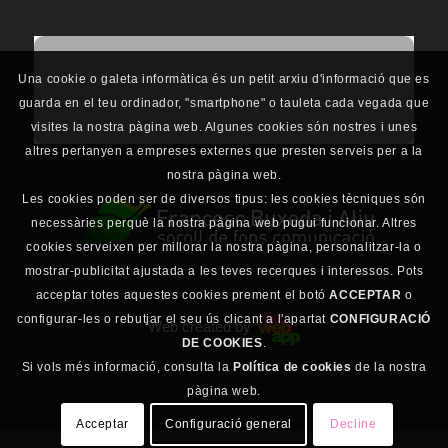
For the correct visualization, you must accept
Una cookie o galeta informàtica és un petit arxiu d'informació que es
cookies.
guarda en el teu ordinador, "smartphone" o tauleta cada vegada que
visites la nostra pàgina web. Algunes cookies són nostres i unes
altres pertanyen a empreses externes que presten serveis per a la
nostra pàgina web.
Les cookies poden ser de diversos tipus: les cookies tècniques són
necessàries perquè la nostra pàgina web pugui funcionar. Altres
cookies serveixen per millorar la nostra pàgina, personalitzar-la o
mostrar-publicitat ajustada a les teves recerques i interessos. Pots
acceptar totes aquestes cookies prement el botó
ACCEPTAR
o
configurar-les o rebutjar el seu ús clicant a l'apartat
CONFIGURACIÓ
Web created by
DE COOKIES
.
Si vols més informació, consulta la
Política de cookies
de la nostra
pàgina web.
Acceptar
Configuració general
Decline