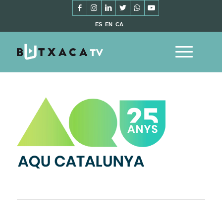
ES
EN
CA